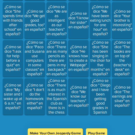
¿Cómo se
¿Cómo se
¿Cómo se
dice "She
¿Cómo se
dice "We are
dice "We
¿Cómo se
¿Cómo se
spends time
dice "We get
as
have been
dice "Your
dice "I know
with friends
good
intelligent
eating lunch
brother is
her sister"
after
grades, too"
as our
for one
interesting"
en español?
school" en
en español?
teachers"
hour" en
en español?
español?
en español?
español?
¿Cómo se
¿Cómo se
¿Cómo se
¿Cómo se
¿Cómo se
dice "Paco
dice "There
¿Cómo se
dice "She
dice "The
dice "I ask
and Susana
are as many
dice "He
has been
books are
for help
use
pencils as
knows how
singing in
on top of
before a
computers
there are
to create a
the choir for
the
quiz" en
in some
pens in my
Webpage"
five
(teacher's)
español?
classes" en
backpack"
en español?
months" en
desk" en
español?
en español?
español?
español?
¿Cómo se
¿Cómo se
dice "There
dice " Diego
¿Cómo se
¿Cómo se
¿Cómo se
¿Cómo se
is as much
and I have
dice "My
dice "I don't
dice "We
dice "The
interest in
been
sister and I
do the
know our
earrings are
the Spanish
getting
wake up at
homework
teachers"
silver" en
club as
good
6 a.m." en
either" en
en español?
español?
there is in
grades in
español?
español?
the chess
Spanish
club" en
class for
español?
three years"
en español?
Make Your Own Jeopardy Game
Play Game