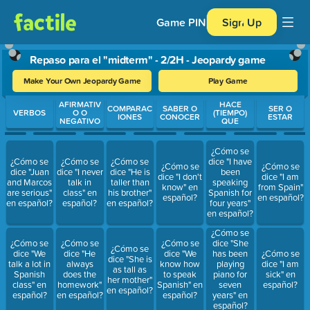
Game PIN
Sign Up
Repaso para el "midterm" - 2/2H - Jeopardy game
Make Your Own Jeopardy Game
Play Game
Use arrow keys to move between questions. Press Enter or Spa
AFIRMATIV
HACE
COMPARAC
SABER O
SER O
VERBOS
O O
(TIEMPO)
IONES
CONOCER
ESTAR
NEGATIVO
QUE
¿Cómo se
¿Cómo se
¿Cómo se
¿Cómo se
dice "I have
¿Cómo se
¿Cómo se
dice "Juan
dice "I never
dice "He is
been
dice "I don't
dice "I am
and Marcos
talk in
taller than
speaking
know" en
from Spain"
are serious"
class" en
his brother"
Spanish for
español?
en español?
en español?
español?
en español?
four years"
en español?
¿Cómo se
¿Cómo se
¿Cómo se
¿Cómo se
dice "She
¿Cómo se
dice "We
dice "He
dice "We
has been
¿Cómo se
dice "She is
talk a lot in
always
know how
playing
dice "I am
as tall as
Spanish
does the
to speak
piano for
sick" en
her mother"
class" en
homework"
Spanish" en
seven
español?
en español?
español?
en español?
español?
years" en
español?