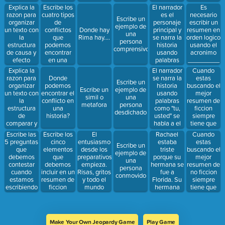
historia.
ella, ellos"
Escribe los
El narrador
Es
Explica la
sabe los
cuatro tipos
es el
necesario
razon para
Escribe un
pensamientos
de
personaje
escribir un
organizar
ejemplo de
de TODOS
conflictos
principal y
resumen en
un texto con
Donde hay
una
los
que
se narra la
orden logico
la
Rima hay....
persona
personajes
podemos
historia
usando el
estructura
comprensivo
en la
encontrar
usando
acronimo
de causa y
historia.
en una
palabras
_________
efecto
historia
como "yo,
que tiene
Explica la
El narrador
Cuando
me,
tres letras.
razon para
se narra la
estas
Donde
Escribe un
nosotros"
organizar
historia
buscando el
podemos
Escribe un
ejemplo de
sabe
un texto con
usando
mejor
encontrar el
simil o
una
solamente
la
palabras
resumen de
conflicto en
metafora
persona
los
estructura
como "tu,
ficcion
una
desdichado
sentimientos
de
usted" se
siempre
historia?
de si
comparar y
habla a el
tiene que
mismo.
contrastar
lector.
incluir el
Escribe las
El
Rachael
Cuando
Escribe los
______ y la
5 preguntas
entusiasmo
estaba
estas
cinco
Escribe un
________.
que
desde los
triste
buscando el
elementos
ejemplo de
debemos
preparativos
porque su
mejor
que
una
contestar
empieza.
hermana se
resumen de
debemos
persona
cuando
Risas, gritos
fue a
no ficcion
incluir en un
conmovido
estamos
y todo el
Florida. Su
siempre
resumen de
escribiendo
mundo
hermana
tiene que
ficcion
un buen
apurado,
Isabel no
incluir
resumen de
ansiosos
queria ir a
_____.
un texto de
por gozar
Florida pero
no ficcion
de la playa,
sabia que
Make Your Own Jeopardy Game
Play Game
el calor y su
habia