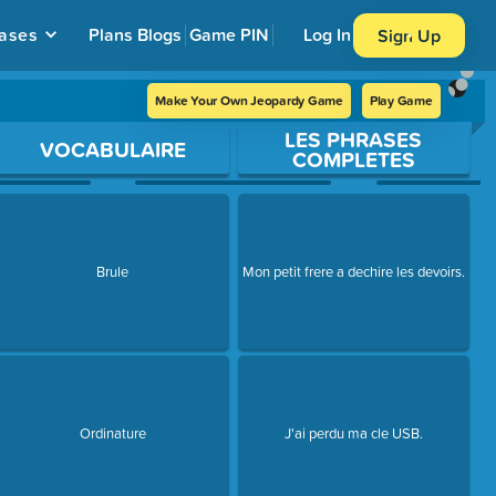
ases
Plans
Blogs
Game PIN
Log In
Sign Up
Make Your Own Jeopardy Game
Play Game
LES PHRASES
VOCABULAIRE
COMPLETES
Brule
Mon petit frere a dechire les devoirs.
Ordinature
J'ai perdu ma cle USB.