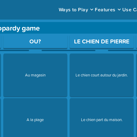
Ways to Play
Features
Use C
eopardy game
ace to open a question.
OU?
LE CHIEN DE PIERRE
Au magasin
Le chien court autour du jardin.
A la plage
Le chien part du maison.