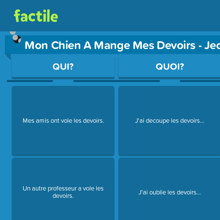
Mon Chien A Mange Mes Devoirs - J
Use arrow keys to move between questions. Press Enter or Sp
QUI?
QUOI?
Mes amis ont vole les devoirs.
J'ai decoupe les devoirs...
Un autre professeur a vole les
J'ai oublie les devoirs...
devoirs.