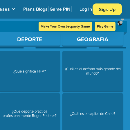
ases
Plans
Blogs
Game PIN
Log In
Sign Up
Make Your Own Jeopardy Game
Play Game
DEPORTE
GEOGRAFIA
¿Cuál es el océano más grande del
¿Qué significa FIFA?
mundo?
¿Qué deporte practica
¿Cuál es la capital de Chile?
profesionalmente Roger Federer?