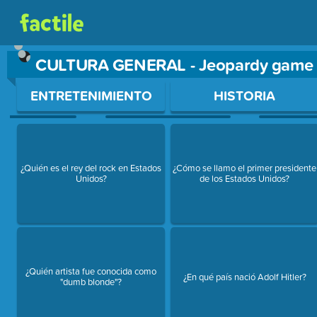
CULTURA GENERAL - Jeopardy game
Use arrow keys to move between questions. Press Enter or Sp
ENTRETENIMIENTO
HISTORIA
¿Quién es el rey del rock en Estados
¿Cómo se llamo el primer presidente
Unidos?
de los Estados Unidos?
¿Quién artista fue conocida como
¿En qué país nació Adolf Hitler?
"dumb blonde"?