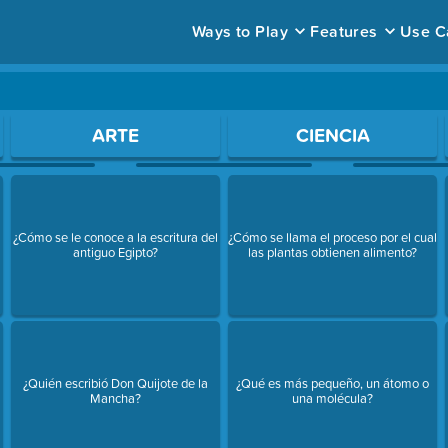
Ways to Play
Features
Use C
ace to open a question.
ARTE
CIENCIA
¿Cómo se le conoce a la escritura del
¿Cómo se llama el proceso por el cual
antiguo Egipto?
las plantas obtienen alimento?
¿Quién escribió Don Quijote de la
¿Qué es más pequeño, un átomo o
Mancha?
una molécula?