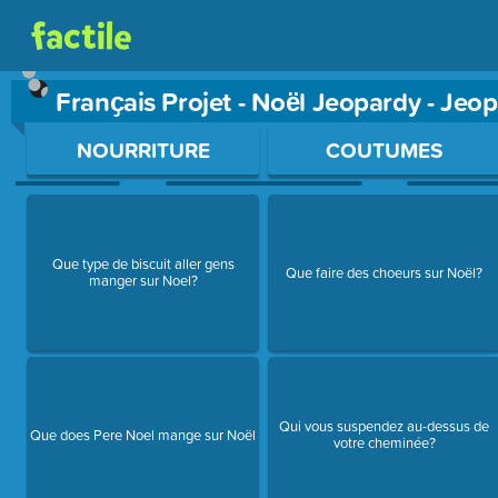
Franҫais Projet - Noёl Jeopardy - Je
Use arrow keys to move between questions. Press Enter or Sp
NOURRITURE
COUTUMES
Que type de biscuit aller gens
Que faire des choeurs sur Noël?
manger sur Noel?
Qui vous suspendez au-dessus de
Que does Pere Noel mange sur Noël
votre cheminée?