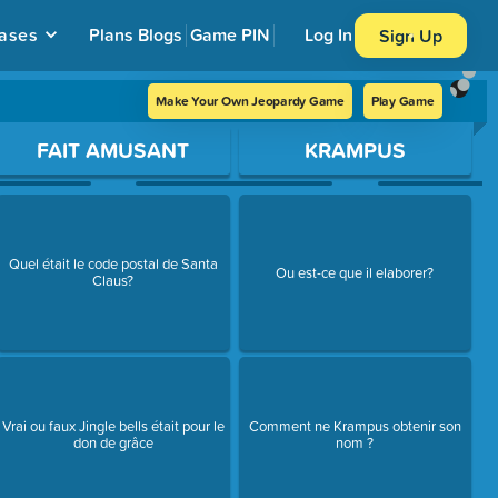
ases
Plans
Blogs
Game PIN
Log In
Sign Up
Make Your Own Jeopardy Game
Play Game
FAIT AMUSANT
KRAMPUS
Quel était le code postal de Santa
Ou est-ce que il elaborer?
Claus?
Vrai ou faux Jingle bells était pour le
Comment ne Krampus obtenir son
don de grâce
nom ?