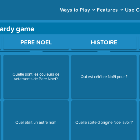
Ways to Play
Features
Use C
opardy game
ace to open a question.
PERE NOEL
HISTOIRE
Quelle sont les couleurs de
Qui est célébré Noël pour ?
vetements de Pere Noel?
Quel était un autre nom
Quelle sorte d'origine Noël avoir?