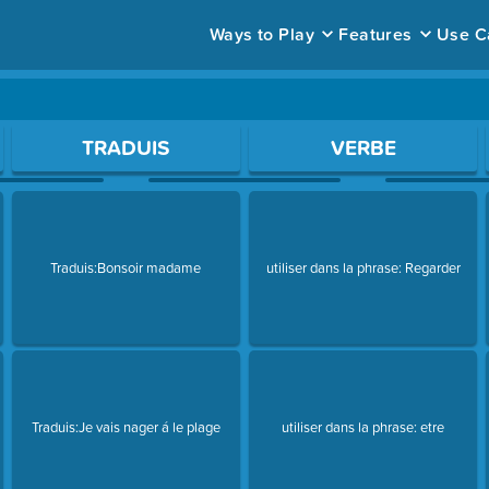
Ways to Play
Features
Use C
ace to open a question.
TRADUIS
VERBE
Traduis:Bonsoir madame
utiliser dans la phrase: Regarder
Traduis:Je vais nager á le plage
utiliser dans la phrase: etre