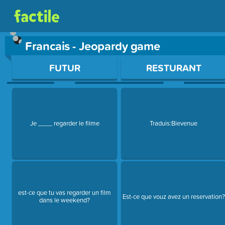
Francais - Jeopardy game
Use arrow keys to move between questions. Press Enter or Sp
FUTUR
RESTURANT
Je ____ regarder le filme
Traduis:Bievenue
est-ce que tu vas regarder un film
Est-ce que vouz avez un reservation?
dans le weekend?