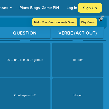
ases
Plans
Blogs
Game PIN
Log In
Sign Up
Make Your Own Jeopardy Game
Play Game
QUESTION
VERBE (ACT OUT)
Es-tu une fille ou un garcon
Tomber
Quel age-as tu?
Nager