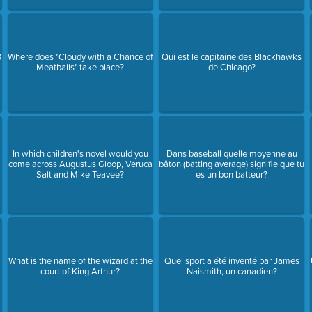
3
Where does "Cloudy with a Chance of
Qui est le capitaine des Blackhawks
Meatballs" take place?
de Chicago?
In which children's novel would you
Dans baseball quelle moyenne au
come across Augustus Gloop, Veruca
bâton (batting average) signifie que tu
Salt and Mike Teavee?
es un bon batteur?
What is the name of the wizard at the
Quel sport a été inventé par James
court of King Arthur?
Naismith, un canadien?