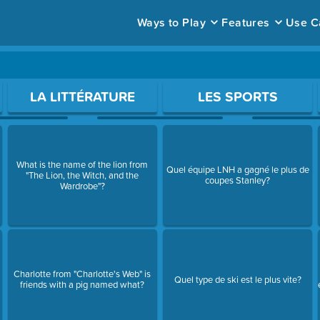
Ways to Play
Features
Use C
ace to open a question.
LA LITTÉRATURE
LES SPORTS
What is the name of the lion from
Quel équipe LNH a gagné le plus de
"The Lion, the Witch, and the
coupes Stanley?
Wardrobe"?
Charlotte from "Charlotte's Web" is
Quel type de ski est le plus vite?
friends with a pig named what?