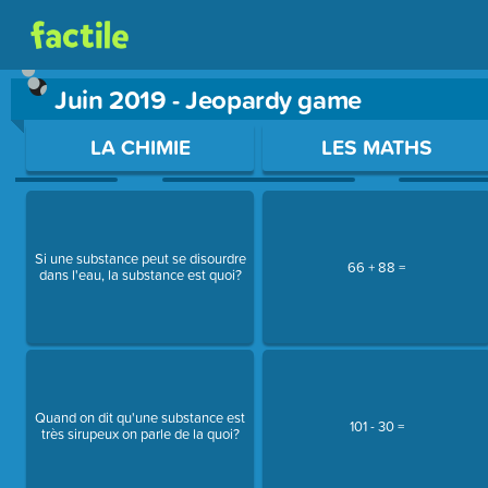
Juin 2019 - Jeopardy game
Use arrow keys to move between questions. Press Enter or Sp
LA CHIMIE
LES MATHS
Si une substance peut se disourdre
66 + 88 =
dans l'eau, la substance est quoi?
Quand on dit qu'une substance est
101 - 30 =
très sirupeux on parle de la quoi?