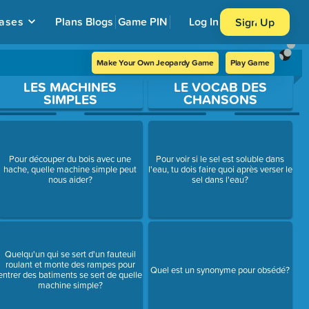
ases
Plans
Blogs
Game PIN
Log In
Sign Up
Make Your Own Jeopardy Game
Play Game
LES MACHINES
LE VOCAB DES
SIMPLES
CHANSONS
Pour découper du bois avec une
Pour voir si le sel est soluble dans
hache, quelle machine simple peut
l'eau, tu dois faire quoi après verser le
nous aider?
sel dans l'eau?
Quelqu'un qui se sert d'un fauteuil
roulant et monte des rampes pour
Quel est un synonyme pour obsédé?
entrer des batiments se sert de quelle
machine simple?