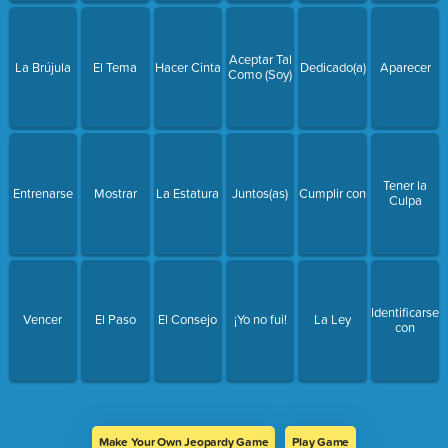
Aceptar Tal
La Brújula
El Tema
Hacer Cinta
Dedicado(a)
Aparecer
Como (Soy)
Tener la
Entrenarse
Mostrar
La Estatura
Juntos(as)
Cumplir con
Culpa
Identificarse
Vencer
El Paso
El Consejo
¡Yo no fui!
La Ley
con
Make Your Own Jeopardy Game
Play Game