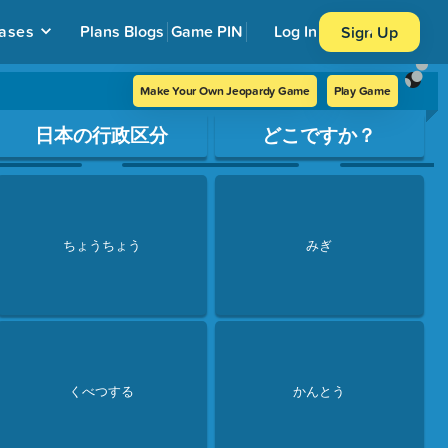
ases
Plans
Blogs
Game PIN
Log In
Sign Up
Make Your Own Jeopardy Game
Play Game
日本の行政区分
どこですか？
ちょうちょう
みぎ
くべつする
かんとう