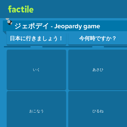
ジェポデイ - Jeopardy game
Use arrow keys to move between questions. Press Enter or Sp
日本に行きましょう！
今何時ですか？
いく
あさひ
おこなう
ひるね