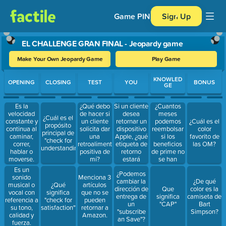
Game PIN
Sign Up
EL CHALLENGE GRAN FINAL - Jeopardy game
Make Your Own Jeopardy Game
Play Game
Use arrow keys to move between questions. Press Enter or Spa
KNOWLED
OPENING
CLOSING
TEST
YOU
BONUS
GE
Si un cliente
¿Cuantos
Es la
¿Qué debo
desea
meses
velocidad
de hacer si
¿Cuál es el
retornar un
podemos
constante y
un cliente
¿Cuál es el
propósito
dispositivo
reembolsar
continua al
solicita dar
color
principal de
Apple, ¿qué
si los
caminar,
una
favorito de
"check for
etiqueta de
beneficios
correr,
retroalimentación
las OM?
understanding"?
retorno
de prime no
hablar o
positiva de
estará
se han
moverse.
mí?
disponible?
utilizado?
Es un
¿Podemos
sonido
Menciona 3
cambiar la
¿De qué
musical o
¿Qué
artículos
dirección de
Que
color es la
vocal con
significa
que no se
entrega de
significa
camiseta de
referencia a
"check for
pueden
un
"CAP"
Bart
su tono,
satisfaction"?
retornar a
"subscribe
Simpson?
calidad y
Amazon.
an Save"?
fuerza.