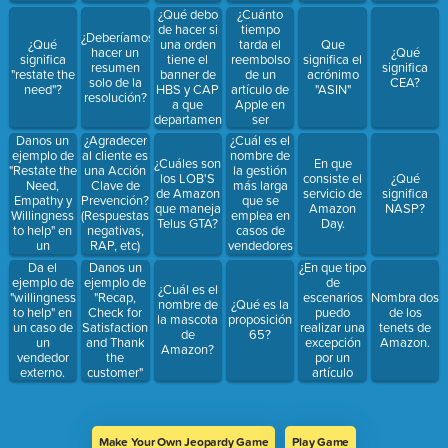
¿Qué debo
¿Cuánto
de hacer si
tiempo
¿Deberíamos
una orden
tarda el
¿Qué
Que
hacer un
¿Qué
tiene el
reembolso
significa
significa el
resumen
significa
banner de
de un
"restate the
acrónimo
solo de la
CEA?
HBS y CAP
artículo de
need"?
"ASIN"
resolución?
a que
Apple en
departamento
ser
se debe de
efectivo?
Danos un
¿Cuál es el
¿Agradecer
transferir?
ejemplo de
nombre de
al cliente es
¿Cuáles son
En que
"Restate the
la gestión
una Acción
los LOB'S
consiste el
¿Qué
Need,
más larga
Clave de
de Amazon
servicio de
significa
Empathy y
que se
Prevención?
que maneja
Amazon
NASP?
Willingness
emplea en
(Respuestas
Telus GTA?
Day.
to help" en
casos de
negativas,
un
vendedores
RAP, etc)
escenario
externos?
Danos un
¿En que tipo
Da el
DNR.
ejemplo de
de
ejemplo de
¿Cuál es el
"Recap,
escenarios
"willingness
Nombra dos
nombre de
¿Qué es la
Check for
puedo
to help" en
de los
la mascota
proposición
Satisfaction
realizar una
un caso de
tenets de
de
65?
and Thank
excepción
un
Amazon.
Amazon?
the
por un
vendedor
customer"
artículo
externo.
en un
DNR?
escenario
de
reembolso.
Make Your Own Jeopardy Game
Play Game