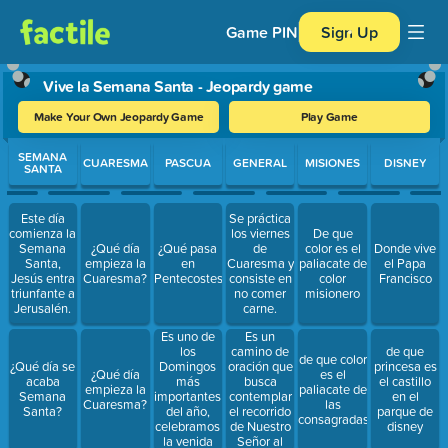
Game PIN
Sign Up
Vive la Semana Santa - Jeopardy game
Make Your Own Jeopardy Game
Play Game
Use arrow keys to move between questions. Press Enter or Spa
SEMANA
CUARESMA
PASCUA
GENERAL
MISIONES
DISNEY
SANTA
Este día
Se práctica
comienza la
los viernes
De que
Semana
¿Qué día
¿Qué pasa
de
color es el
Donde vive
Santa,
empieza la
en
Cuaresma y
paliacate de
el Papa
Jesús entra
Cuaresma?
Pentecostes?
consiste en
color
Francisco
triunfante a
no comer
misionero
Jerusalén.
carne.
Es uno de
Es un
los
camino de
de que
de que color
Domingos
oración que
¿Qué día se
princesa es
¿Qué día
es el
más
busca
acaba
el castillo
empieza la
paliacate de
importantes
contemplar
Semana
en el
Cuaresma?
las
del año,
el recorrido
Santa?
parque de
consagradas
celebramos
de Nuestro
disney
la venida
Señor al