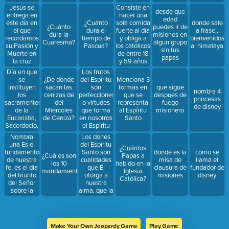
del Espíritu
Calvario.
Consiste en
Jesús se
desde que
Santo sobre
Consta de
hacer una
entrega en
edad
los
14
sola comida
este día en
¿Cuánto
donde sale
¿Cuánto
puedes ir de
Apóstoles y
estaciones
fuerte al día
el que
dura el
la frase...
dura la
misiones en
el fin del
y obliga a
recordamos
tiempo de
bienvenidos
Cuaresma?
algun grupo
tiempo de
los católicos
su Pasión y
Pascua?
al himalaya
sin tus
Pascua
de entre 18
Muerte en
papas
y 59 años
la cruz
cumplidos.
Día en que
Los frutos
se
del Espíritu
¿De dónde
Menciona 3
instituyen
son
sacan las
formas en
que sigue
nombra 4
los
perfecciones
cenizas de
que se
despues de
princesas
sacramentos
o virtudes
del
representa
fuego
de disney
de la
que forma
Miércoles
al Espíritu
misionero
Eucaristía,
en nosotros
de Ceniza?
Santo
Sacerdocio,
el Espíritu
y se realiza
Santo como
Nombra
Los dones
la Última
primicias de
una Es el
del Espíritu
¿Cuántos
Cena.
la gloria
fundamento
Santo son
donde es la
como se
¿Cuáles son
Papas a
eterna. Son
de nuestra
cualidades
misa de
llama el
los 10
habido en la
12,
fe, es el día
que Él
clausura de
fundador de
mandamientos?
Iglesia
Menciona 4
del triunfo
otorga a
misiones
disney
Católica?
del Señor
nuestra
sobre la
alma, que la
muerte y el
hacen
pecado del
sensible a
Papa
la gracia y
Francisco
facilitan la
Make Your Own Jeopardy Game
Play Game
práctica de