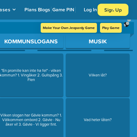
ases
Plans
Blogs
Game PIN
Log In
Sign Up
Make Your Own Jeopardy Game
Play Game
KOMMUNSLOGANS
MUSIK
"En promille kan inte ha fel" - vilken
kommun? 1. Vingåker 2. Gullspång 3.
Vilken låt?
Flen
Vilken slogan har Gävle kommun? 1.
Välkommen ombord 2. Gävle - Nu
Vad heter låten?
åker vi! 3. Gävle - Vi ligger fint.