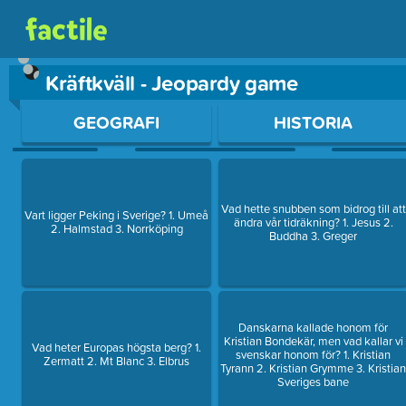
Kräftkväll - Jeopardy game
Use arrow keys to move between questions. Press Enter or Sp
GEOGRAFI
HISTORIA
Vad hette snubben som bidrog till att
Vart ligger Peking i Sverige? 1. Umeå
ändra vår tidräkning? 1. Jesus 2.
2. Halmstad 3. Norrköping
Buddha 3. Greger
Danskarna kallade honom för
Kristian Bondekär, men vad kallar vi
Vad heter Europas högsta berg? 1.
svenskar honom för? 1. Kristian
Zermatt 2. Mt Blanc 3. Elbrus
Tyrann 2. Kristian Grymme 3. Kristia
Sveriges bane