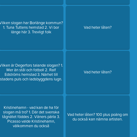
Vilken slogan har Borlänge kommun?
1. Tuna Tuttens hemstad 2. Vi bor
Vad heter låten?
länge här 3. Trevligt folk
Vilken är Degerfors talande slogan? 1.
Mer än stål och fotboll 2. Ralf
Vad heter låten?
Edströms hemstad 3. Närhet till
stadens puls och ladsbyggdens lugn.
Kristinehamn - vad kan de ha för
slogan må tro? 1. Där det svenska
Vad heter låten? 100 plus poäng om
tågnätet föddes 2. Väners pärla 3.
du också kan nämna artisten.
Picasso valde Kristinehamn,
välkommen du också