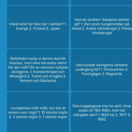
Vad var skotten i Sarajevo starten
Vilket land har flest öar i världen? 1.
på? 1. Den stora hungersnöden på
Sverige 2. Finland 3. Japan
Irland 2. Andra Världskriget 3. Första
Världskriget
Nuförtiden kallar vi denna stad för
Istanbul, men vilka två andra namn
Vad kallade vikingarna världens
har den haft? Ett av namnen nyttjade
undergång för? 1. Fimbulvinter 2.
vikingarna. 1. Konstantinopel och
Fenrirgågen 3. Ragnarök
Miklagård 2. Tirana och Vingård 3.
Yerevan och Gårdarike
Falu koppargruva tros ha varit i bruk
I europeiska mått mätt, hur stor är
sedan år 780-1080, men när
vänern som insjö? 1. 10 största insjön
stängdes den? 1. 1925 tal 2. 1977 3.
2. 3 största insjön 3. 7 största insjön
1992