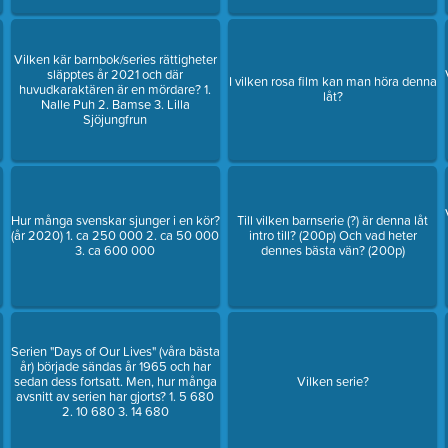
Vilken kär barnbok/series rättigheter
släpptes år 2021 och där
I vilken rosa film kan man höra denna
huvudkaraktären är en mördare? 1.
låt?
Nalle Puh 2. Bamse 3. Lilla
Sjöjungfrun
Hur många svenskar sjunger i en kör?
Till vilken barnserie (?) är denna låt
(år 2020) 1. ca 250 000 2. ca 50 000
intro till? (200p) Och vad heter
3. ca 600 000
dennes bästa vän? (200p)
Serien "Days of Our Lives" (våra bästa
år) började sändas år 1965 och har
sedan dess fortsatt. Men, hur många
Vilken serie?
avsnitt av serien har gjorts? 1. 5 680
2. 10 680 3. 14 680