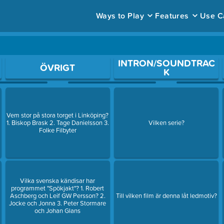
Ways to Play
Features
Use C
ace to open a question.
INTRON/SOUNDTRAC
ÖVRIGT
K
Vem stor på stora torget i Linköping?
1. Biskop Brask 2. Tage Danielsson 3.
Vilken serie?
Folke Filbyter
Vilka svenska kändisar har
programmet "Spökjakt"? 1. Robert
Aschberg och Leif GW Persson? 2.
Till vilken film är denna låt ledmotiv?
n
Jocke och Jonna 3. Peter Stormare
och Johan Glans