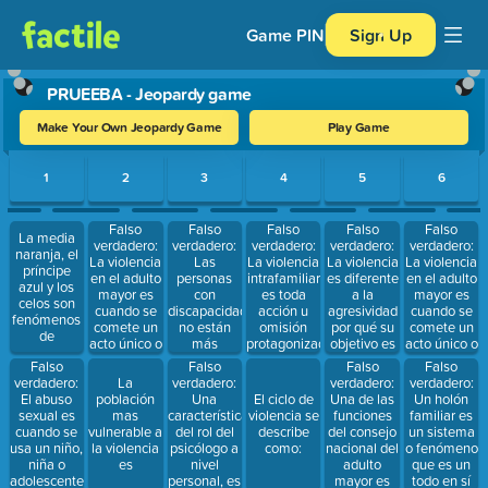
Game PIN
Sign Up
PRUEEBA - Jeopardy game
Make Your Own Jeopardy Game
Play Game
Use arrow keys to move between questions. Press Enter or Spa
1
2
3
4
5
6
Falso
Falso
Falso
Falso
Falso
La media
verdadero:
verdadero:
verdadero:
verdadero:
verdadero:
naranja, el
La violencia
Las
La violencia
La violencia
La violencia
príncipe
en el adulto
personas
intrafamiliar
es diferente
en el adulto
azul y los
mayor es
con
es toda
a la
mayor es
celos son
cuando se
discapacidad
acción u
agresividad
cuando se
fenómenos
comete un
no están
omisión
por qué su
comete un
de
acto único o
más
protagonizado
objetivo es
acto único o
repetido
expuestas
por uno o
obtener
repetido
Falso
Falso
Falso
Falso
que causa
al riesgo de
varios
control y
que causa
verdadero:
verdadero:
verdadero:
verdadero:
La
daño o
sufrir más
miembros
poder
daño o
El abuso
Una
Una de las
Un holón
población
El ciclo de
sufrimiento
violencia
de la familia
sufrimiento
sexual es
característica
funciones
familiar es
mas
violencia se
a una
a una
cuando se
del rol del
del consejo
un sistema
vulnerable a
describe
persona de
persona de
usa un niño,
psicólogo a
nacional del
o fenómeno
la violencia
como:
una edad
una edad
niña o
nivel
adulto
que es un
es
mayor
mayor
adolescente
personal, es
mayor es
todo en sí