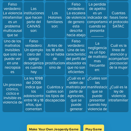
en una
velar por la
promover la
mismo, así
Falso
La perdida
Falso
actividad
protección
formulación
como es
verdadero:
de apetito
Las
verdadero:
sexual que
de los
de políticas
parte de un
La violencia
es un
instituciones
Los
La escalera
Cuantas
no
niños, niñas
con el fin de
sistema
intrafamiliar
indicador de
que hacen
Holones
de violencia
fases tiene
comprende,
y
dar a
mayor en
es un
comportamiento
parte del
familiares
de genero
el protocolo
para la cual
adolescentes
conocer las
este caso la
problema
cuando se
CAIVAS
son:
esta
SATAC
no está en
y su
obligaciones
familia
multicausal
presenta
son:
descrita
capacidad
bienestar.
alimentaria
que se
______
hacia abajo
de dar su
de la familia
asocia con
_____ en
Falso
Falso
Uno de los
consentimiento
con las
La
varios
niños
verdadero:
verdadero:
maltratos
Antes de
Cuál es la
y no está
personas de
negligencia
factores
Un ejemplo
Una de las
invisibles
los 18 años
línea de
preparado
la tercera
es un tipo
sociales,
claro del
características
que solo se
no se habla
atención y
evolutivamente
edad, niños
de maltrato
individuales,
apego
del perfil del
puede ver
de
acompañamie
menores de
mas
políticos y
desorganizado
abusador es
en una
prostituciones
psicosocial
edad y
frecuente
comunitarios
es cuando
que no son
necropsia
sino de
de la mujer
madres
en:
hay
eficientes
es
cabeza de
desconfianza
en sus
hogar.
La ley 1098
¿Cuál es el
¿Cuáles son
en una
contextos
del 2006
orden de
las
Un proceso
relación que
indica que
maltrato por
manifestaciones
Cuántos y
¿Cuál es la
crónico,
conlleva a
los
parte de
que se
cuáles son
ley de
cíclico e
los celos
adolescente
agresores,
puede
los tipos de
violencia
invisible es
entre 14 y 18
que se
presentar
discapacidad
intrafamiliar?
violencia de
años, que
puede
cuando hay
comentan
generar
violencia de
delitos
hacia el
pareja?
pueden ser
adulto
privados de
mayor?
la libertad,
Make Your Own Jeopardy Game
Play Game
esto