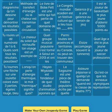
quelle
musicien?
d’été du
Le
Méthode de
Le livre de
Il est le
Le Congrès
méthode de
Canada.
diagramme
transfert
Boba Fett
joueur de
mondial
Galance (il y
transfert de
qu’on
d'énergie
est une
basketball
acadien est
a une
chaleur?
dessine
où la
série qui fait
le plus
un festival
galance au
pour
chaleur est
partie de
jeune
culturel qui
terrain de
démontrer
transmise
quel
d’obtenir
a lieu tous
jeu)
les résultats
par
domaine de
5000
les ___ ans.
possibles
circulation
films
points au
dans
de
populaire?
NBA
Quel
Parmi
Tu roules un
La chaleur
certains
particules,
groupe
toutes les
dé
Quel âge a
du soleil qui
questions
dans liquide
musical
provinces et
numéroté
Éloize
été le plus
réchauffe
de
ou gaz.
populaire
territoires
de 1 à 6.
(accompagne
jeune
ton visage
probabilité.
s’est formé
au Canada,
Quels sont
souvent la
joueur de
est un
à Séoul en
où peut-on
tous les
tonnerre)
soccer
exemple de
2013 et ont
trouver des
résultats
professionnel
___
les
communautés
possibles?
chansons
francophones?
Tu tournes
Hayao
La
Lorsqu’on
Asteure
“Dynamite”
une flèche
Miyazaki
Sagouine
parle
(réponse si
Qu’est-ce
et “Butter”?
sur une
est
est une
d’énergie
quelqu’un
que les
roulette
fondateur
pièce de
thermique,
demande
anneaux
coloré avec
de quel
théâtre
le mot
“quand est
olympiques
3 parties
studio
populaire
“thermique”
la classe de
représentent?
égales:
d’animation
écrite par
signifie
Maths 7?”)
rouge, bleu
japonais qui
quelle
quoi?
et jaune.
a créé des
auteure
Quels sont
films
acadienne
tous les
comme
du
résultats
Totoro et
Nouveau-
Make Your Own Jeopardy Game
Play Game
possibles?
Spirited
Brunswick?