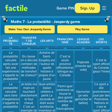
Game PIN
Sign Up
Maths 7 - La probabilité - Jeopardy game
Make Your Own Jeopardy Game
Play Game
Use arrow keys to move between questions. Press Enter or Spa
LA
TRANSFER
FRANCOPH
LEXIQUE
LES
PROBABILI
T DE
LES ARTS
ONIE
ACADIEN
SPORTS
TÉ
CHALEUR
La
Antoine de
probabilité
Saint-
En classe
C'est la
calculée
Exupéry est
on a discuté
seule
C’est le
Papivole
après avoir
l’auteur de
combien de
province
sport officiel
(insecte qui
fait une
quelle
méthodes
officiellement
du Canada
vole)
expérimente
histoire à
de transfert
bilingue au
(pour l’hiver)
s'appelle la
propos d’un
de chaleur?
Canada
probabilité
jeune
____.
visiteur de
Je brûle ma
Quel artiste
Ce sport a
La
Parmi quel
planètes?
main en
italien
été
probabilité
continent se
touchant
célèbre a
premièremen
calculée
Garrocher
trouve le
directement
peint La
joué par des
sans faire
(je vais
plus grand
le four
Joconde et
Premières
d'expérience,
garrocher le
nombre de
chaud.
était aussi
Nations et
s'appelle la
ballon)
pays
C’est un
architecte,
c'est le
probabilité
francophones?
exemple de
inventeur et
sport officiel
___.