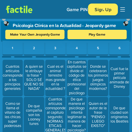
Game PIN
Sign Up
Psicología Clínica en la Actualidad - Jeopardy game
Make Your Own Jeopardy Game
Play Game
Use arrow keys to move between questions. Press Enter or Spa
1
2
3
4
5
6
En cuantos
Cuantos
A quien se
Cual es el
capítulos se
Donde se
Cual fue la
artículos
le atribuye
animal
divide el
celebraron
primer
corresponden
la frase "
terrestre
código de
los primeros
película
a los
SOLO SÉ
mas grande
ética
juegos
animada de
principios
QUE NO SE
en la
profesional
olímpicos
Disney
generales
NADA"
actualidad ?
del
modernos?
psicólogo
Cuantos
De que
Como se
artículos
manera el
Quien es el
De que
llama el
corresponden
psicólogo
autor de la
De que
compañía
villano de
al capitulo
intenta
frase
ciudad son
son los
las chicas
segundo;
legitimar la
"PIENSO
originarios
Looney
super
NORMAS
manera de
LUEGO
los Beatles
tunes
poderosas
ETICAS
hacer
EXISTO"
GENERALES
psicología?