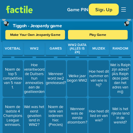
Game PIN
Sign Up
Tiggoh - Jeopardy game
Make Your Own Jeopardy Game
Play Game
Use arrow keys to move between questions. Press Enter or Spa
WW2 DATA
VOETBAL
WW2
GAMES
(ALLES IS
MUZIEK
RANDOM
2X)
Hoe
Wat is Ralph
Noem de
verantwoordde
zijn adres?
Hoe heet dit
top 5
de Duitsers
Wanneer
(Als Ralph
Welke jaar
nummer en
competities
hun
word ow2
deze pakt
begon WW2
van wie is
van 5 naar
annexaties
gereleased?
dan het
hij?
1.
aan de
adres van
geallieerden
mij)
Noem de
Wat was het
Noem de
Wanneer
Wat is het
laatste 4
eerst
rank van
Hoe heet dit
was de
rijkste land
Champions
gevallen
iedereen
lied en van
eerste
in de
League
land in
hier.
wie?
atoombom?
wereld?
winnaars.
WW2?
(Precies)