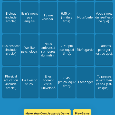
Biology
Ils n'aiment
9:15 pm
Vous aimez
Il aime
(include
pas
(military
Nous/parler
danser? est-
voyager.
article!)
l'anglais.
time).
ce que).
Nous
Business/management
2:50 pm
Tu adores
We like
arrivons à
(include
(colloquial
Elle/regarder
partager
psychology.
six heures
article!)
time).
(est-ce que).
du matin.
Physical
Elles
Tu passes
6:45
education
He likes to
adorent
un examen
pm(colloquial
Ils/manger
(include
study.
visiter
ce soir (est-
time).
article!)
l'université.
ce que).
Make Your Own Jeopardy Game
Play Game