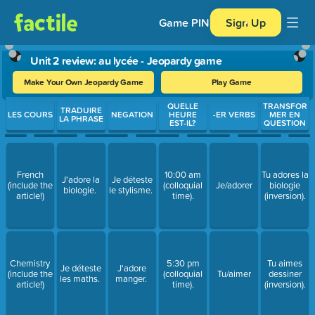
Game PIN
Sign Up
Unit 2 review: au lycée - Jeopardy game
Make Your Own Jeopardy Game
Play Game
Use arrow keys to move between questions. Press Enter or Spa
QUELLE
TRANSFOR
TRADUIRE
LES COURS
NEGATION
HEURE
-ER VERBS
MER EN
LA PHRASE
EST-IL?
QUESTION
French
10:00 am
Tu adores la
J'adore la
Je déteste
(include the
(colloquial
Je/adorer
biologie
biologie.
le stylisme.
article!)
time).
(inversion).
Chemistry
5:30 pm
Tu aimes
Je déteste
J'adore
(include the
(colloquial
Tu/aimer
dessiner
les maths.
manger.
article!)
time).
(inversion).