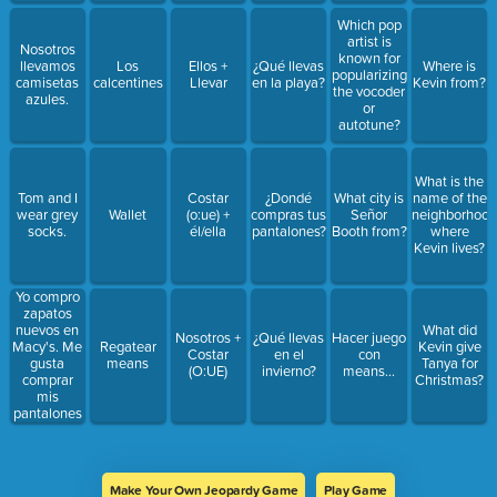
Which pop
artist is
Nosotros
known for
llevamos
Los
Ellos +
¿Qué llevas
Where is
popularizing
camisetas
calcentines
Llevar
en la playa?
Kevin from?
the vocoder
azules.
or
autotune?
What is the
Tom and I
Costar
¿Dondé
What city is
name of the
wear grey
Wallet
(o:ue) +
compras tus
Señor
neighborhood
socks.
él/ella
pantalones?
Booth from?
where
Kevin lives?
Yo compro
zapatos
nuevos en
What did
Nosotros +
¿Qué llevas
Hacer juego
Macy's. Me
Regatear
Kevin give
Costar
en el
con
gusta
means
Tanya for
(O:UE)
invierno?
means...
comprar
Christmas?
mis
pantalones
en Zara.
Prefiero
llevar
camisas de
Make Your Own Jeopardy Game
Play Game
Target