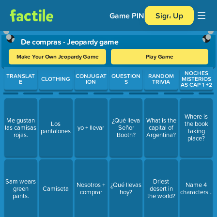
Game PIN
Sign Up
De compras - Jeopardy game
Make Your Own Jeopardy Game
Play Game
Use arrow keys to move between questions. Press Enter or Spa
NOCHES
TRANSLAT
CONJUGAT
QUESTION
RANDOM
CLOTHING
MISTERIOS
E
ION
S
TRIVIA
AS CAP 1 +2
Where is
Me gustan
¿Qué lleva
What is the
Los
the book
las camisas
yo + llevar
Señor
capital of
pantalones
taking
rojas.
Booth?
Argentina?
place?
Sam wears
Driest
Nosotros +
¿Qué llevas
Name 4
green
Camiseta
desert in
comprar
hoy?
characters...
pants.
the world?