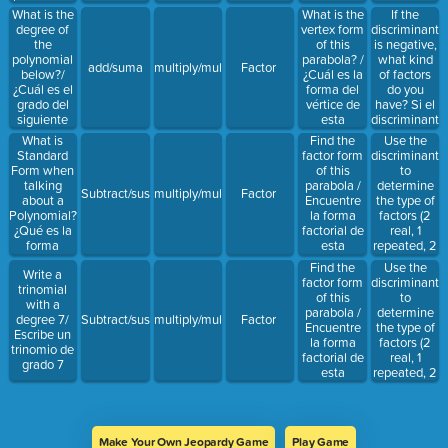
parábola?
What is the
What is the
If the
degree of
vertex form
discriminant
the
of this
is negative,
polynomial
parabola? /
what kind
add/suma
multiply/multiplicar
Factor
below?/
¿Cuál es la
of factors
¿Cuál es el
forma del
do you
grado del
vértice de
have? Si el
siguiente
esta
discriminante
polinomio?
parábola?
es negativo,
What is
Find the
Use the
¿qué tipo de
Standard
factor form
discriminant
factores
Form when
of this
to
tienes?
talking
parabola /
determine
Subtract/sustraer
multiply/multiplicar
Factor
about a
Encuentre
the type of
Polynomial?
la forma
factors (2
¿Qué es la
factorial de
real, 1
forma
esta
repeated, 2
estándar
parábola
imaginary)./ 
Find the
Use the
Write a
cuando se
el
factor form
discriminant
trinomial
habla de un
discriminante
of this
to
with a
polinomio?
para
parabola /
determine
degree 7/
Subtract/sustraer
multiply/multiplicar
Factor
determinar
Encuentre
the type of
Escribe un
el tipo de
la forma
factors (2
trinomio de
factores (2
factorial de
real, 1
grado 7
reales, 1
esta
repeated, 2
repetido, 2
parábola
imaginary)./ 
imaginarios).
el
discriminante
para
Make Your Own Jeopardy Game
Play Game
determinar