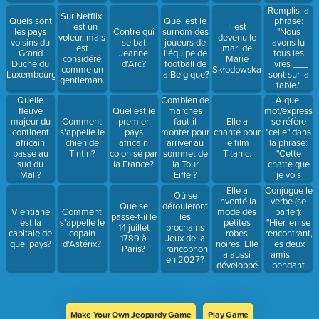
(aller)
Remplis la
Sur Netflix,
Quels sont
Quel est le
phrase:
il est un
Il est
les pays
Contre qui
surnom des
"Nous
voleur, mais
devenu le
voisins du
se bat
joueurs de
avons lu
est
mari de
Grand
Jeanne
l'équipe de
tous les
considéré
Marie
Duché du
d'Arc?
football de
livres ___
comme un
Skłodowska.
Luxembourg?
la Belgique?
sont sur la
gentleman.
table."
Combien de
À quel
Quelle
marches
mot/expressi
fleuve
Quel est le
faut-il
se réfère
majeur du
Comment
premier
Elle a
monter pour
"celle" dans
continent
s'appelle le
pays
chanté pour
arriver au
la phrase:
africain
chien de
africain
le film
sommet de
"Cette
passe au
Tintin?
colonisé par
Titanic.
la Tour
chatte que
sud du
la France?
Eiffel?
je vois
Mali?
(Erreur de
chaque
Elle a
Conjugue le
Où se
50 marches
matin près
inventé la
verbe (se
Que se
dérouleront
admise)
de ma
mode des
parler):
Vientiane
Comment
passe-t-il le
les
voiture est
petites
"Hier, en se
est la
s'appelle le
14 juillet
prochains
plus grande
robes
rencontrant,
capitale de
copain
1789 à
Jeux de la
que celle
noires. Elle
les deux
quel pays?
d'Astérix?
Paris?
Francophonie
qui vit près
a aussi
amis ___
en 2027?
de l'église."
développé
pendant
un parfum
deux
très célèbre.
heures!"
Make Your Own Jeopardy Game
Play Game