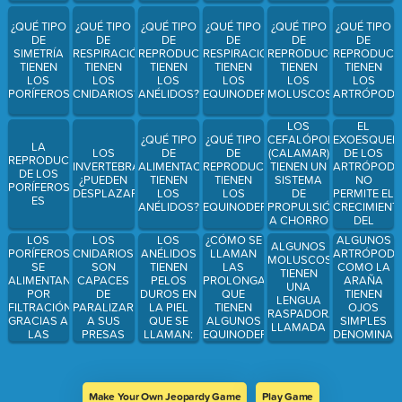
¿QUÉ TIPO
¿QUÉ TIPO
¿QUÉ TIPO
¿QUÉ TIPO
¿QUÉ TIPO
¿QUÉ TIPO
DE
DE
DE
DE
DE
DE
SIMETRÍA
RESPIRACIÓN
REPRODUCCIÓN
RESPIRACIÓN
REPRODUCCIÓN
REPRODUCC
TIENEN
TIENEN
TIENEN
TIENEN
TIENEN
TIENEN
LOS
LOS
LOS
LOS
LOS
LOS
PORÍFEROS?
CNIDARIOS?
ANÉLIDOS?
EQUINODERMOS?
MOLUSCOS?
ARTRÓPODO
LOS
EL
CEFALÓPODOS
EXOESQUEL
¿QUÉ TIPO
¿QUÉ TIPO
LA
(CALAMAR)
DE LOS
LOS
DE
DE
REPRODUCCIÓN
TIENEN UN
ARTRÓPOD
INVERTEBRADOS,
ALIMENTACIÓN
REPRODUCCIÓN
DE LOS
SISTEMA
NO
¿PUEDEN
TIENEN
TIENEN
PORÍFEROS
DE
PERMITE EL
DESPLAZARSE?
LOS
LOS
ES
PROPULSIÓN
CRECIMIENT
ANÉLIDOS?
EQUINODERMOS?
A CHORRO
DEL
DENOMINADO:
ANIMAL,
LOS
LOS
¿CÓMO SE
LOS
ALGUNOS
ALGUNOS
POR LO
PORÍFEROS
CNIDARIOS
LLAMAN
ANÉLIDOS
ARTRÓPOD
MOLUSCOS
QUE DEBE
SE
SON
LAS
TIENEN
COMO LA
TIENEN
SER
ALIMENTAN
CAPACES
PROLONGACIONES
PELOS
ARAÑA
UNA
SUSTITUIDO
POR
DE
QUE
DUROS EN
TIENEN
LENGUA
POR OTRO
FILTRACIÓN,
PARALIZAR
TIENEN
LA PIEL
OJOS
RASPADORA
MÁS
GRACIAS A
A SUS
ALGUNOS
QUE SE
SIMPLES
LLAMADA
GRANDE
LAS
PRESAS
EQUINODERMOS
LLAMAN:
DENOMINAD
EN OTRO
CORRIENTES
PORQUE
TERMINADAS
PROCESO
QUE
TIENEN
EN
DENOMINAD
CREAN
VENTOSAS
LAS...
QUE
Make Your Own Jeopardy Game
Play Game
EMPLEAN