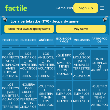
Game PIN
Sign Up
Los Invertebrados (1ºA) - Jeopardy game
Make Your Own Jeopardy Game
Play Game
Use arrow keys to move between questions. Press Enter or Spa
EQUINODE
ARTRÓPOD
PORÍFEROS
CNIDARIOS
ANÉLIDOS
MOLUSCOS
RMOS
OS
LOS
LOS
LOS
LOS
¿QUÉ TIPO
PORÍFEROS
CNIDARIOS,
ANÉLIDOS,
MOLUSCOS,
DE
PON DOS
NO SE
¿SON
¿SON
¿SON
SIMETRÍA
EJEMPLOS
DESPLAZAN,
INVERTEBRADOS
INVERTEBRADOS
ANIMALES
TIENEN
DE
VIVEN
ACUÁTICOS
ACUÁTICOS
TERRESTRES
LOS
ARTRÓPOD
FIJOS AL
O
O
O
EQUINODERMOS?
SUSTRATO
TERRESTRES?
TERRESTRES?
ACUÁTICOS?
LOS
NOMBRA
¿QUÉ TIPO
¿QUÉ TIPO
PORÍFEROS,
DOS
DE
PON DOS
PON DOS
DE
¿SON
GRUPOS
SIMETRÍA
EJEMPLOS
EJEMPLOS
SIMETRÍA
INVERTEBRADOS
QUE
TIENEN
DE
DE
TIENEN
ACUÁTICOS
PERTENEZCAN
LOS
EQUINODERMOS
MOLUSCOS
LOS
O
A LOS
ANÉLIDOS?
ARTRÓPODO
TERRESTRES?
CNIDARIOS