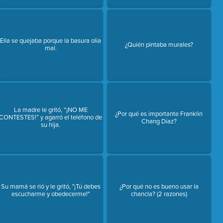
Ella se quejaba porque la basura olía
¿Quién pintaba murales?
mal.
La madre le gritó, “¡NO ME
¿Por qué es importante Franklin
CONTESTES!” y agarró el teléfono de
Chang Díaz?
su hija.
Su mamá se rió y le gritó, "¡Tú debes
¿Por qué no es bueno usar la
escucharme y obedecerme!"
chancla? (2 razones)