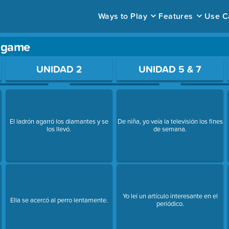
Ways to Play
Features
Use C
y game
ace to open a question.
UNIDAD 2
UNIDAD 5 & 7
El ladrón agarró los diamantes y se
De niña, yo veía la televisión los fines
los llevó.
de semana.
Yo leí un artículo interesante en el
Ella se acercó al perro lentamente.
periódico.