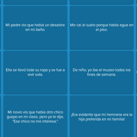
Mi padre vio que había un desastre
Me caí al suelo porque había agua en
en mi baño.
el piso.
Ella se llevó toda su ropa y se fue a
De niño, yo iba al museo todos los
vivir sola.
fines de semana.
Mi novio vio que había otro chico
¡Era evidente que mi hermana era la
guapo en mi clase, pero yo le dije,
hija preferida en mi familia!
"Ese chico no me interesa."