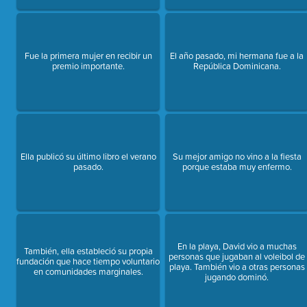
Fue la primera mujer en recibir un
El año pasado, mi hermana fue a la
premio importante.
República Dominicana.
Ella publicó su último libro el verano
Su mejor amigo no vino a la fiesta
pasado.
porque estaba muy enfermo.
En la playa, David vio a muchas
También, ella estableció su propia
personas que jugaban al voleibol de
fundación que hace tiempo voluntario
playa. También vio a otras personas
en comunidades marginales.
jugando dominó.