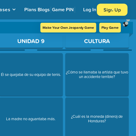
ases
Plans
Blogs
Game PIN
Log In
Sign Up
Make Your Own Jeopardy Game
Play Game
UNIDAD 9
CULTURA
¿Cómo se llamaba la artísta que tuvo
Él se quejaba de su equipo de tenis.
un accidente terrible?
¿Cuál es la moneda (dinero) de
La madre no aguantaba más.
Honduras?