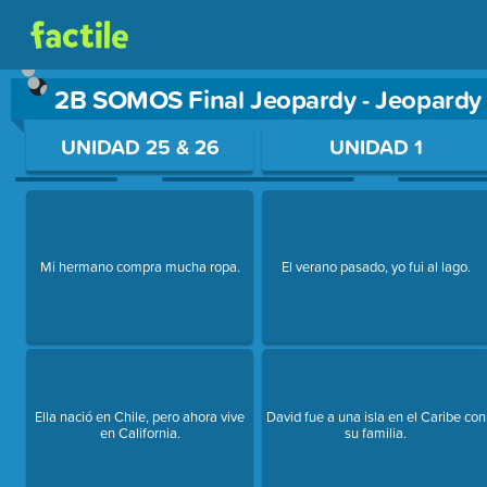
2B SOMOS Final Jeopardy - Jeopard
Use arrow keys to move between questions. Press Enter or Sp
UNIDAD 25 & 26
UNIDAD 1
Mi hermano compra mucha ropa.
El verano pasado, yo fui al lago.
Ella nació en Chile, pero ahora vive
David fue a una isla en el Caribe con
en California.
su familia.