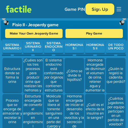
Game PIN
Sign Up
Fisio II - Jeopardy game
Make Your Own Jeopardy Game
Play Game
Use arrow keys to move between questions. Press Enter or Spa
SISTEMA
SISTEMA
SISTEMA
HORMONA
HORMONA
DE TODO
URINARIO
ENDOCRIN
URINARIO I
S I
S II
UN POCO
II
O
¿Cuáles son
El sistema
Hormona
los tres
endocrino
encargada
procesos
está
de disminuir
Estructura
¿Quién le
¿Cómo se
para
conformado
el volumen
donde se
regaló la
divide la
producir
por órganos
de orina,
forma la
cadenita
hipófisis?
orina que
que
retener
orina
que perdió?
realizan las
contienen
agua y
nefronas y
estructuras
aumentar la
los túbulos
encargadas
tensión
Molécula
Hormona
Estructura
¿Cuántos
colectores?
de secretar
arterial:
que se
encargada
Proceso
encargada
jugadores
hormonas,
libera al
de iniciar el
que se
de convertir
¿Cuál es el
por equipo
¿cómo se
torrente
desarrollo
encarga de
el
efecto de la
participan
llaman esas
sanguíneo
de los
almacenar y
angiotensinógeno
insulina en
en un
estructuras?
en una
ovocitos y la
excretar la
en
la sangre?
partido de
parte del
secreción
orina
angiotensina
voleibol?
cuerpo y
de
I