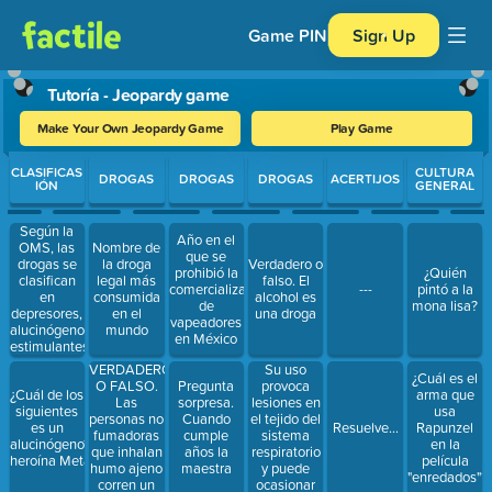
Game PIN
Sign Up
Tutoría - Jeopardy game
Make Your Own Jeopardy Game
Play Game
Use arrow keys to move between questions. Press Enter or Spa
CLASIFICAS
CULTURA
DROGAS
DROGAS
DROGAS
ACERTIJOS
IÓN
GENERAL
Según la
Año en el
OMS, las
Nombre de
que se
drogas se
la droga
Verdadero o
prohibió la
¿Quién
clasifican
legal más
falso. El
comercialización
---
pintó a la
en
consumida
alcohol es
de
mona lisa?
depresores,
en el
una droga
vapeadores
alucinógenos,
mundo
en México
estimulantes
y fármacos
VERDADERO
Su uso
¿Cuál es el
de uso
O FALSO.
provoca
Pregunta
¿Cuál de los
arma que
médico.
Las
lesiones en
sorpresa.
siguientes
usa
Menciona
personas no
el tejido del
Cuando
es un
Resuelve...
Rapunzel
un ejemplo
fumadoras
sistema
cumple
alucinógeno?
en la
de droga
que inhalan
respiratorio
años la
heroína MetanfetaminaPeyoteTabaco
película
estimulante.
humo ajeno
y puede
maestra
"enredados"?
corren un
ocasionar