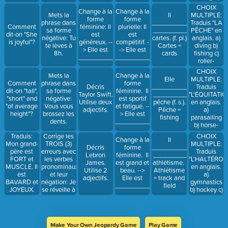
doing
CHOIX
Change à la
Change à la
painting c)
MULTIPLE:
Mets la
Il
forme
forme
doing
Traduis "LA
phrase dans
__________
Comment
féminine: Il
plurielle: Il
cooking
PÊCHE" en
sa forme
____________
dit-on "She
est
est
anglais. a)
négative: Tu
cartes. (f. pl.)
is joyful"?
généreux. --
compétitif. -
diving b)
te lèves à
Cartes =
> Elle est
-> Elle est
fishing c)
8h.
cards
_______________.
_______________.
roller-
blading
CHOIX
Mets la
Change à la
MULTIPLE:
Elle
Comment
phrase dans
forme
Traduis
Décris
______________
dit-on "tall",
sa forme
féminine. Il
"L'ÉQUITATIO
Taylor Swift.
______________
"short" and
négative:
est sportif
en anglais.
Utilise deux
pêche (f. s.).
"of average
Vous vous
et fatigué. --
a)
adjectifs.
Pêche =
height"?
brossez les
> Elle est
parasailing
fishing
dents.
_______________.
b) horse-
back riding
Corrige les
CHOIX
Traduis:
Change à la
Il
c) diving
TROIS (3)
MULTIPLE:
Mon grand-
Décris
forme
_____________
erreurs avec
Traduis
père est
Lebron
féminine. Il
______________
les verbes
"L'HALTÉROPH
FORT et
James.
est grand et
athlétisme.
pronominaux
en anglais.
MUSCLÉ. Il
Utilise 2
beau. -->
Athlétisme
et leur
a)
est
adjectifs.
Elle est
= track and
négation: Je
gymnastics
BAVARD et
_______________.
field
se réveille à
b) hockey c)
JOYEUX.
8h. Ensuite,
weight-
je me lève à
lifting
8h15. Je ne
me pas
Make Your Own Jeopardy Game
Play Game
douche.