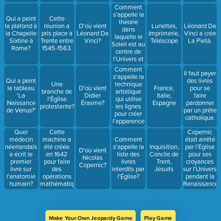
autres
Comment
valeurs
s'appelle la
Qui a peint
Cette
théorie
la plafond à
réunion a
D'où vient
Lunettes,
Léonard Da
dans
la Chapelle
pris place à
Léonard Da
Imprimerie,
Vinci a crée
laquelle le
Sixtine à
Trente entre
Vinci?
Téléscope
La Pietà.
Soleil est au
Rome?
1545-1563.
centre de
l'Univers et
les planètes
Comment
Il faut payer
tournent
s'appelle la
Qui a peint
des livres
autour le
technique
Une
le tableau
D'où vient
France,
pour se
Soleil?
artistique
branche de
'La
Didier
Italie,
faire
qui utilise
l'Église
Naissance
Érasme?
Espagne
pardonner
les lignes
protestante?
de Vénus?'
par un prête
pour créer
catholique.
l'apparence
de distance.
Quel
Cette
Copernic
médecin
machine a
Comment
était arrêté
néerlandais
été créée
s'appelle la
Inquisition,
par l'Église
D'où vient
a écrit le
en 1642
liste des
Concile de
pour ses
Nicolas
premier
pour faire
livres
Trent,
croyances
Copernic?
livre sur
des
interdits par
Jésuits
sur l'Univers
l'anatomie
opérations
l'Église?
pendant la
humain?
mathématiques.
Renaissance.
Make Your Own Jeopardy Game
Play Game