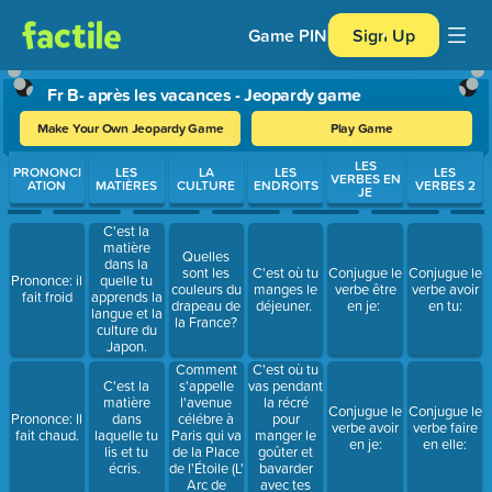
Game PIN
Sign Up
Fr B- après les vacances - Jeopardy game
Make Your Own Jeopardy Game
Play Game
Use arrow keys to move between questions. Press Enter or Spa
LES
PRONONCI
LES
LA
LES
LES
VERBES EN
ATION
MATIÈRES
CULTURE
ENDROITS
VERBES 2
JE
C'est la
matière
Quelles
dans la
sont les
C'est où tu
Conjugue le
Conjugue le
Prononce: il
quelle tu
couleurs du
manges le
verbe être
verbe avoir
fait froid
apprends la
drapeau de
déjeuner.
en je:
en tu:
langue et la
la France?
culture du
Japon.
Comment
C'est où tu
s'appelle
vas pendant
C'est la
l'avenue
la récré
matière
Conjugue le
Conjugue le
célébre à
pour
Prononce: Il
dans
verbe avoir
verbe faire
Paris qui va
manger le
fait chaud.
laquelle tu
en je:
en elle:
de la Place
goûter et
lis et tu
de l'Étoile (L'
bavarder
écris.
Arc de
avec tes