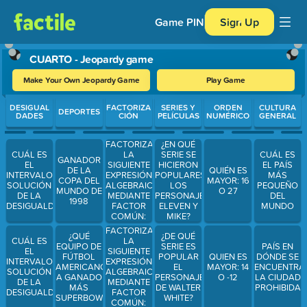
Game PIN
Sign Up
CUARTO - Jeopardy game
Make Your Own Jeopardy Game
Play Game
Use arrow keys to move between questions. Press Enter or Spa
DESIGUAL
FACTORIZA
SERIES Y
ORDEN
CULTURA
DEPORTES
DADES
CIÓN
PELÍCULAS
NUMÉRICO
GENERAL
FACTORIZA
¿EN QUÉ
CUÁL ES
LA
SERIE SE
CUÁL ES
GANADOR
EL
SIGUIENTE
HICIERON
EL PAÍS
DE LA
QUIÉN ES
INTERVALO
EXPRESIÓN
POPULARES
MÁS
COPA DEL
MAYOR: 16
SOLUCIÓN
ALGEBRAICA
LOS
PEQUEÑO
MUNDO DE
O 27
DE LA
MEDIANTE
PERSONAJES
DEL
1998
DESIGUALDAD:
FACTOR
ELEVEN Y
MUNDO
COMÚN:
MIKE?
FACTORIZA
¿QUÉ
¿DE QUÉ
CUÁL ES
LA
EQUIPO DE
SERIE ES
PAÍS EN
EL
SIGUIENTE
FÚTBOL
POPULAR
QUIEN ES
DÓNDE SE
INTERVALO
EXPRESIÓN
AMERICANO
EL
MAYOR: 14
ENCUENTRA
SOLUCIÓN
ALGEBRAICA
A GANADO
PERSONAJE
O -12
LA CIUDAD
DE LA
MEDIANTE
MÁS
DE WALTER
PROHIBIDA
DESIGUALDAD:
FACTOR
SUPERBOWLS?
WHITE?
COMÚN: