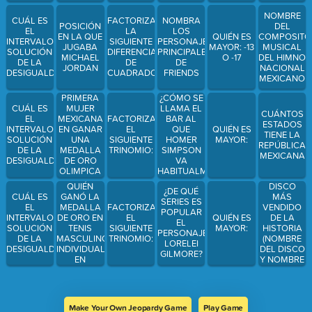
NOMBRE
CUÁL ES
FACTORIZA
NOMBRA
POSICIÓN
DEL
EL
LA
LOS
EN LA QUE
QUIÉN ES
COMPOSITO
INTERVALO
SIGUIENTE
PERSONAJES
JUGABA
MAYOR: -13
MUSICAL
SOLUCIÓN
DIFERENCIA
PRINCIPALES
MICHAEL
O -17
DEL HIMNO
DE LA
DE
DE
JORDAN
NACIONAL
DESIGUALDAD:
CUADRADOS:
FRIENDS
MEXICANO
PRIMERA
¿CÓMO SE
CUÁL ES
MUJER
LLAMA EL
CUÁNTOS
EL
MEXICANA
FACTORIZA
BAR AL
ESTADOS
INTERVALO
EN GANAR
EL
QUE
QUIÉN ES
TIENE LA
SOLUCIÓN
UNA
SIGUIENTE
HOMER
MAYOR:
REPÚBLICA
DE LA
MEDALLA
TRINOMIO:
SIMPSON
MEXICANA
DESIGUALDAD:
DE ORO
VA
OLIMPICA
HABITUALMENTE?
QUIÉN
DISCO
¿DE QUÉ
GANÓ LA
MÁS
CUÁL ES
SERIES ES
MEDALLA
VENDIDO
EL
FACTORIZA
POPULAR
DE ORO EN
DE LA
INTERVALO
EL
QUIÉN ES
EL
TENIS
HISTORIA
SOLUCIÓN
SIGUIENTE
MAYOR:
PERSONAJE
MASCULINO
(NOMBRE
DE LA
TRINOMIO:
LORELEI
INDIVIDUAL
DEL DISCO
DESIGUALDAD:
GILMORE?
EN
Y NOMBRE
LONDRES
DEL
2012
ARTISTA)
Make Your Own Jeopardy Game
Play Game