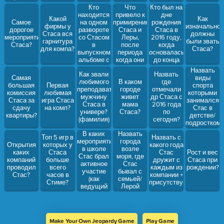
первым?
Кто
Что
Кто был на
находится
привело к
дне
Какой
Как
на одном
примирению
рождения
Самое
фирмы у
изначально
развороте
Стаса и
Стаса в
дорогое
Стаса вся
должны
со Стасом
Леры,
2016 году,
мероприятие
гарнитура
были звать
в
после
когда
Стаса?
для компа?
Стаса?
выпускном
периода
основалась
альбоме с
когда они
до конца
11 класса?
ненавидели
компания?
Назвать
Как звали
Назвать
друг
Самая
виды
любимого
В каком
где
друга? (до
большая
Первая
спорта
преподавателя-
городе
отмечали
того как
комиссия
любимая
которыми
мужчину
живет
др Стаса с
встречались)
Стаса за
игра Стаса
занимался
Стаса в
мама
2016 года
сдачу
на комп?
Стас в
универе?
Стаса?
по
квартиры?
детстве/
(фамилия)
сегодня?
подростком?
В каких
Назвать
Топ 5 игр в
Назвать с
мероприятиях
города
Открытия
которых у
какого года
в школе
возле
каких
Стаса
Стас
Рост и вес
Стас брал
моря, где
компаний
больше
дружит с
Стаса при
активное
Стас
проводил
всего
каждым из
рождении?
участие
бывал с
Стас?
часов в
компании +
(как
семьей/
Стиме?
присутствующие
ведущий
Лерой
или в
главной
роли)
Make Your Own Jeopardy Game
Play Game