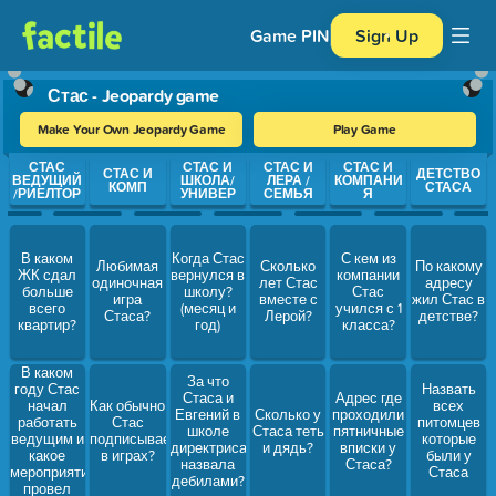
Game PIN
Sign Up
Стас - Jeopardy game
Make Your Own Jeopardy Game
Play Game
Use arrow keys to move between questions. Press Enter or Spa
СТАС
СТАС И
СТАС И
СТАС И
СТАС И
ДЕТСТВО
ВЕДУЩИЙ
ШКОЛА/
ЛЕРА /
КОМПАНИ
КОМП
СТАСА
/РИЕЛТОР
УНИВЕР
СЕМЬЯ
Я
В каком
Когда Стас
С кем из
Любимая
Сколько
По какому
ЖК сдал
вернулся в
компании
одиночная
лет Стас
адресу
больше
школу?
Стас
игра
вместе с
жил Стас в
всего
(месяц и
учился с 1
Стаса?
Лерой?
детстве?
квартир?
год)
класса?
В каком
За что
году Стас
Назвать
Стаса и
Адрес где
начал
Как обычно
всех
Евгений в
Сколько у
проходили
работать
Стас
питомцев
школе
Стаса теть
пятничные
ведущим и
подписывается
которые
директриса
и дядь?
вписки у
какое
в играх?
были у
назвала
Стаса?
мероприятие
Стаса
дебилами?
провел