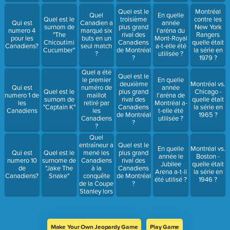
Quel est le
Montréal
Quel
En quelle
Quel est le
troisième
contre les
Qui est
Canadien a
année
surnom de
plus grand
New York
numero 4
marqué six
l'aréna du
"The
rival des
Rangers
pour les
buts en un
Mont-Royal
Chicoutimi
Canadiens
quelle était
Canadiens?
seul match
a-t-elle été
Cucumber"
de Montréal
la série en
?
utilisée ?
?
1979 ?
Quel a été
Quel est le
le premier
En quelle
deuxième
Montréal vs.
Qui est
numéro de
année
Quel est le
plus grand
Chicago -
numero 1 de
maillot
l'aréna de
surnom de
rival des
quelle était
les
retiré par
Montréal a-
"Captain K"
Canadiens
la série en
Canadiens
les
t-elle été
de Montréal
1965 ?
Canadiens
utilisée ?
?
?
Quel
entraîneur a
Quel est le
En quelle
Montréal vs.
mené les
Qui est
Quel est le
plus grand
année le
Boston -
Canadiens
numero 10
surnome de
rival des
Jubilee
quelle était
à la
de
"Jake The
Canadiens
Arena a-t-il
la série en
conquête
Canadiens?
Snake"
de Montréal
été utilisé ?
1946 ?
de la Coupe
?
Stanley lors
de ses cinq
premières
saisons ?
Make Your Own Jeopardy Game
Play Game