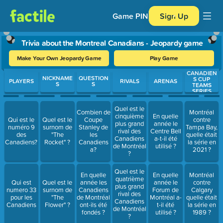
Game PIN
Sign Up
Trivia about the Montreal Canadians - Jeopardy game
Make Your Own Jeopardy Game
Play Game
CANADIEN
Use arrow keys to move between questions. Press Enter or Spa
NICKNAME
QUESTION
S CUP
PLAYERS
RIVALS
ARENAS
S
S
TEAMS
SERIES
Quel est le
Combien de
Montréal
cinquième
En quelle
Qui est le
Quel est le
Coupe
contre
plus grand
année le
numéro 9
surnom de
Stanley de
Tampa Bay,
rival des
Centre Bell
des
"The
les
quelle était
Canadiens
a-t-il été
Canadiens?
Rocket" ?
Canadiens
la série en
de Montréal
utilisé ?
a?
2021 ?
?
Quel est le
En quelle
En quelle
Montréal
quatrième
Qui est
Quel est le
année les
année le
contre
plus grand
numero 33
surnom de
Canadiens
Forum de
Calgary
rival des
pour les
"The
de Montréal
Montréal a-
quelle était
Canadiens
Canadiens
Flower" ?
ont-ils été
t-il été
la série en
de Montréal
fondés ?
utilisé ?
1989 ?
?