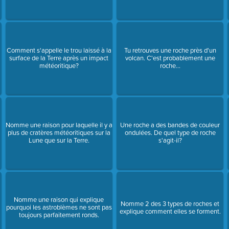
Comment s'appelle le trou laissé à la
Tu retrouves une roche près d'un
surface de la Terre après un impact
volcan. C'est probablement une
météoritique?
roche...
Nomme une raison pour laquelle il y a
Une roche a des bandes de couleur
plus de cratères météoritiques sur la
ondulées. De quel type de roche
Lune que sur la Terre.
s'agit-il?
Nomme une raison qui explique
Nomme 2 des 3 types de roches et
pourquoi les astroblèmes ne sont pas
explique comment elles se forment.
toujours parfaitement ronds.