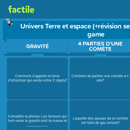
Univers Terre et espace (+révision se
game
Use arrow keys to move between questions. Press Enter or Sp
4 PARTIES D'UNE
GRAVITÉ
COMÈTE
Comment s'appelle la force
Combien de parties une comète a-t-
d'attraction qui existe entre 2 objets?
elle?
Complète la phrase: Les facteurs qui
Laquelle des queues de la comète
font varier la gravité sont la masse et
est faite de gaz ionisés?
__________