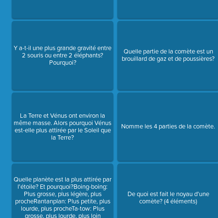
Y a-t-il une plus grande gravité entre
Quelle partie de la comète est un
2 souris ou entre 2 éléphants?
brouillard de gaz et de poussières?
Pourquoi?
La Terre et Vénus ont environ la
même masse. Alors pourquoi Vénus
Nomme les 4 parties de la comète.
est-elle plus attirée par le Soleil que
la Terre?
Quelle planète est la plus attirée par
l'étoile? Et pourquoi?Boing-boing:
Plus grosse, plus légère, plus
De quoi est fait le noyau d'une
procheRantanplan: Plus petite, plus
comète? (4 éléments)
lourde, plus procheTa-tow: Plus
grosse, plus lourde, plus loin