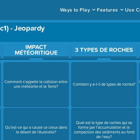
Ways to Play
Features
Use C
c1) - Jeopardy
ace to open a question.
IMPACT
3 TYPES DE ROCHES
MÉTÉORITIQUE
Comment s'appelle la collision entre
Combien y a-t-il de types de roches?
une météorite et la Terre?
Quel est le type de roches qui se
Qu'est-ce qui a causé ce creux dans
forme par l'accumulation et la
le désert de l'Australie?
compaction des sédiments au fond
de l'eau?