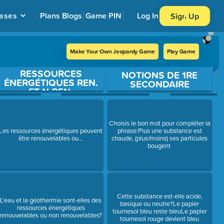
ases
Plans
Blogs
Game PIN
Log In
Sign Up
Make Your Own Jeopardy Game
Play Game
RESSOURCES
NOTIONS DE 1RE
ÉNERGÉTIQUES REN.
SECONDAIRE
ET N-REN.
Choisis le bon mot pour compléter la
Les ressources énergétiques peuvent
phrase:Plus une substance est
être renouvelables ou...
chaude, (plus/moins) ses particules
bougent
Cette substance est-elle acide,
L'eau et la géothermie sont-elles des
basique ou neutre?Le papier
ressources énergétiques
tournesol bleu reste bleuLe papier
renouvelables ou non renouvelables?
tournesol rouge devient bleu