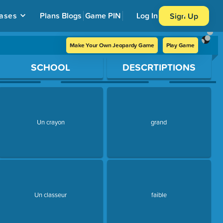
ases
Plans
Blogs
Game PIN
Log In
Sign Up
Make Your Own Jeopardy Game
Play Game
SCHOOL
DESCRTIPTIONS
Un crayon
grand
Un classeur
faible