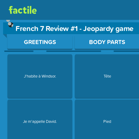
French 7 Review #1 - Jeopardy game
Use arrow keys to move between questions. Press Enter or Sp
GREETINGS
BODY PARTS
J'habite à Windsor.
Tête
Je m'appelle David.
Pied