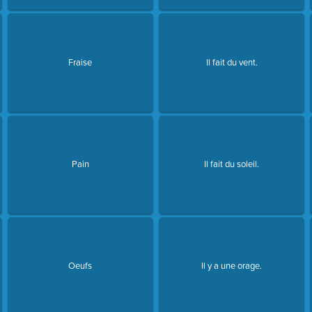
Fraise
Il fait du vent.
Pain
Il fait du soleil.
Oeufs
Il y a une orage.