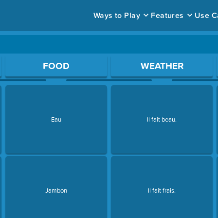
Ways to Play
Features
Use C
ace to open a question.
FOOD
WEATHER
Eau
Il fait beau.
Jambon
Il fait frais.