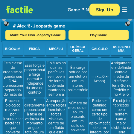
Game PIN
Sign Up
# Alex 1! - Jeopardy game
Make Your Own Jeopardy Game
Play Game
Use arrow keys to move between questions. Press Enter or Spa
QUÍMICA
ASTRONO
BIOQUIM
FÍSICA
MECFLU
CÁLCULO
GERAL
MIA
Esta classe
É o fluxo no
Antigamente
Essa força é
de
qual as
É a carga
era definida
proporcional
organismos
partículas
sofrida por
como a
à força
guarda seu
se movem
um elétron
lim x→0 x-
média da
normal e
DNA
de forma
em um
1/csc(x)
distância
independe
cromossômico
ordenada
átomo
Terra-Sol no
da área de
separado
mantendo
polieletrônico
Periélio e
contato
do resto da
sempre a
no Afélio
célula por
mesma
Processo
É
A proporção
Pode ser
É o objeto
Número de
meio de
posição
biológico
diretamente
entre forças
definido
fabricado
mols de um
uma
relativa
realizado
proporcional
inerciais e
como um
pelo
soluto
membrana
por
à taxa de
forças
certo tipo
homem
presente
nuclear.
leveduras e
variação do
viscosas
de
com a
em um
bactérias
momento
dentro de
aproximação
maior
quilo de
que
angular
um fluido
de uma
distância da
solvente
converte
total de um
que está
integral por
Terra