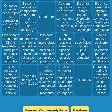
açúcares
sistema
sujeito a
uma soma
É a soma
Adicionar
É a única
É o único
O tipo de
em energia
movimento
finita.
vetorial dos
impurezas
solução
planeta do
cinética
celular de
interno
componentes
ao cristal de
para a
sistema
descrita por
forma
relativo
centrípetos
um
equação
solar que
esta
É dada por:
anaeróbica
devido a
e
semicondutor
diferencial
tem o eixo
equação: rs
diferentes
tangenciais
para
y'(x)/y(x) = 1
de rotação
= Vmax * S /
velocidades
da
aumentar a
satisfazendo
praticamente
(Km + S)
do fluido.
aceleração
sua
a condição
paralelo ao
de uma
condutividade
inicial y(0) =
plano do
Este pedaço
São
Isso pode
Este
São os
partícula
1
sistema
circular de
respectivamente
ser
conceito
pontos de
Essa
em um
(inclinação
DNA é
a primeira,
interpretado
relaciona
equilíbrio
superfície é
corpo em
axial =
frequentemente
segunda e
como uma
diferentes
para
descrita
rotação.
97,77°)
usado para
terceira
medida da
tipos de
objetos de
pela
introduzir
derivada da
razão entre
energia,
pequena
seguinte
DNA
posição em
as forças de
calor de
massa sob
equação:
estranho
função do
pressão e
formação e
a influência
em uma
tempo
as forças
a lei de
gravitacional
Essas
É um
Consistiu
É o raio que
célula
inerciais e
Hess para
de dois
moléculas
modelo
em deixar
define o
hospedeira.
serve para
determinar
corpos
contendo
bidimensional
cair
horizonte
É definido
descrever
a energia
massivos
alto poder
que tenta
gotículas de
de eventos
por 1.4755 ×
É dada por:
as perdas
da rede de
em órbita.
redutor são
descrever a
óleo entre
de um
10⁴⁰ hΔνCs//c2
em um
um Sólido
produzidas
transferência
placas de
buraco
fluido em
Iônico.
durante o
de
metal
negro sem
movimento
ciclo do
momento
carregadas
carga
TCA
dentro de
ionizar o ar
elétrica
um fluxo
entre as
nem
turbulento
placas para
momento
de fluido,
carregar as
angular
Make Your Own Jeopardy Game
Play Game
que pode
gotículas