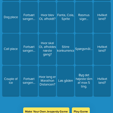
Fortsæt
Hvor blev
Fanta, Cola,
Rasmus
Hvilket
Dog place
sangen...
OL afholdt?
Sprite
siger...
land?
Hvor skal
Fortsæt
OL afholdes
Stirre
Hvilket
Call place
Spørgsmål......
sangen...
næste
konkurrence
land?
gang?
Byg det
Hvor lang er
Couple of
Fortsæt
højeste tårn
Hvilket
Marathon
Løs gåden
ice
sangen...
af max 5
land?
Distancen?
ting.
Make Your Own Jeopardy Game
Play Game