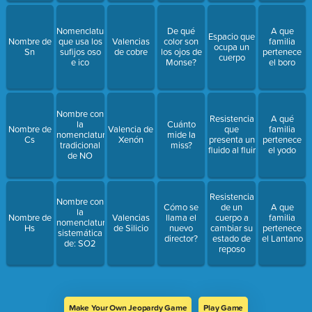
que ocupa
Nomenclatura
De qué
A que
Espacio que
Nombre de
que usa los
Valencias
color son
familia
ocupa un
Sn
sufijos oso
de cobre
los ojos de
pertenece
cuerpo
e ico
Monse?
el boro
Nombre con
Resistencia
A qué
la
Cuánto
Nombre de
Valencia de
que
familia
nomenclatura
mide la
Cs
Xenón
presenta un
pertenece
tradicional
miss?
fluido al fluir
el yodo
de NO
Resistencia
Nombre con
Cómo se
de un
A que
la
Nombre de
Valencias
llama el
cuerpo a
familia
nomenclatura
Hs
de Silicio
nuevo
cambiar su
pertenece
sistemática
director?
estado de
el Lantano
de: SO2
reposo
Make Your Own Jeopardy Game
Play Game