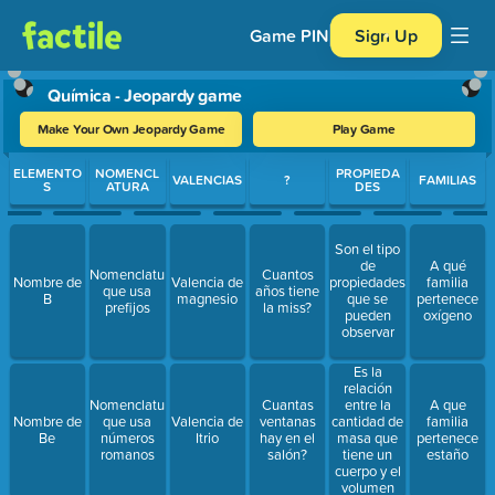
Game PIN
Sign Up
Química - Jeopardy game
Make Your Own Jeopardy Game
Play Game
Use arrow keys to move between questions. Press Enter or Spa
ELEMENTO
NOMENCL
PROPIEDA
VALENCIAS
?
FAMILIAS
S
ATURA
DES
Son el tipo
de
A qué
Nomenclatura
Cuantos
Nombre de
Valencia de
propiedades
familia
que usa
años tiene
B
magnesio
que se
pertenece
prefijos
la miss?
pueden
oxígeno
observar
Es la
relación
entre la
Nomenclatura
Cuantas
A que
cantidad de
Nombre de
que usa
Valencia de
ventanas
familia
masa que
Be
números
Itrio
hay en el
pertenece
tiene un
romanos
salón?
estaño
cuerpo y el
volumen