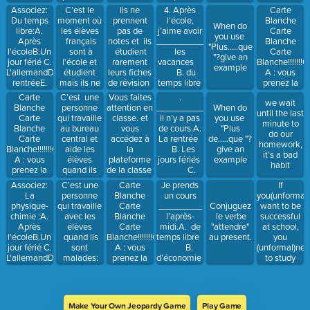
Une
carte
B. La
Associez:
C’est le
4. Après
Carte
Ils ne
matière
blanche et
rentrée
Du temps
moment où
l’école,
Blanche
prennent
When do
vous
C.
libre:A.
les élèves
j’aime avoir
Carte
pas de
you use
pouvez
L'année
Après
français
______________________.A.
Blanche
notes et ils
"Plus.....que
gagner ou
scolaire
l'écoleB.Un
sont à
les
Carte
étudient
"?give an
perdre 200
D.La fin de
jour férié C.
l'école et
vacances
Blanche!!!!!!!
rarement
example
pts- c'est
la journée
L'allemandD.La
étudient
B. du
A : vous
leurs fiches
purement
rentréeE.
mais ils ne
temps libre
prenez la
de révision
un
Une
sont pas en
C. la
carte
Carte
C’est une
.
Vous faites
hasard Option
we wait
matière
cours et ils
rentrée
blanche et
Blanche
personne
________________,
attention en
When do
B : Vous ne
until the last
ne sont pas
D. un jour
vous
Carte
qui travaille
il n’y a pas
classe. et
you use
prenez pas
minute to
au
férié
pouvez
Blanche
au bureau
de cours.A.
vous
"Plus
la carte
do our
déjeuner:
gagner ou
Carte
central et
La rentrée
accédez à
de.....que "?
blanche et
homework,
______________________
perdre 300
Blanche!!!!!!!Option
aide les
B. Les
la
give an
rien ne
it’s a bad
pts- c'est
A : vous
élèves
jours fériés
plateforme
example
change la
habit
purement
prenez la
quand ils
C.
de la classe
vie
un
carte
veulent
L’année
continue!!!!
Associez:
C’est une
Carte
Je prends
If
hasard Optio
blanche et
choisir leur
scolaire
La
personne
Blanche
un cours
you(unformal)
B : Vous ne
vous
cours:
D. Pendant
physique-
qui travaille
Carte
_________
want to be
Conjuguez
prenez pas
pouvez
_____________________________________
la classe
chimie :A.
avec les
Blanche
l’après-
successful
le verbe
la carte
gagner ou
Après
élèves
Carte
midi.A. de
at school,
"attendre"
blanche et
perdre 300
l'écoleB.Un
quand ils
Blanche!!!!!!!Option
temps libre
you
au present.
rien ne
pts- c'est
jour férié C.
sont
A : vous
B.
(unformal)ne
change la
purement
L'allemandD.La
malades:
prenez la
d’économie
to study
vie
un
rentréeE.
______________________________
carte
C. de
more. Don’t
continue!!!!
hasard Option
Une
blanche et
jour férié
use your
B : Vous ne
matière
vous
D.de
phone in
prenez pas
pouvez
permanence
class!
la carte
Make Your Own Jeopardy Game
Play Game
gagner ou