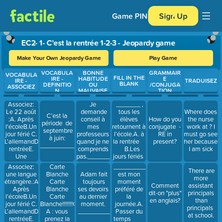
Game PIN
Sign Up
EC2- 1- C'est la rentrée 1-2-3 - Jeopardy game
Make Your Own Jeopardy Game
Play Game
VOCABULA
BONNE
GRAMMAIR
Use arrow keys to move between questions. Press Enter or Spa
VOCABULA
FILL IN THE
IRE -
HABITUDE
E
IRE -
TRADUISEZ
BLANK
DEFINITIO
OU
/CONJUGA
ASSOCIEZ
N
MAUVAISE
TION
HABITUDE
??
Associez:
_______ ,
Je
Le 22 août
tous les
demande
Where does
C’est la
:A. Après
élèves
conseil à
How do you
the nurse
période de
l'écoleB.Un
retournent à
mes
conjugate -
work at ? I
septembre
jour férié C.
l’école.A. à
professeurs
RE in
must go see
à juin:
L'allemandD.La
la rentrée
quand je ne
present?
her because
_________________________________________________
rentréeE.
B.Les
comprends
I am sick
Une
jours fériés
pas.________________________
matière
C.
Associez:
Carte
_____________
There are
Les
une langue
Blanche
est mon
Adam fait
more
vacances
étrangère.:A.
Carte
moment
toujours
Comment
assistant
D. La
Après
Blanche
préféré de
ses devoirs
dit-on "plus"
principals
permanence
l'écoleB.Un
Carte
la
au dernier
en anglais?
than
jour férié C.
Blanche!!!!!!!Option
journée.A.
moment.
principals
L'allemandD.La
A : vous
Passer du
__________________________________
at school.
rentréeE.
prenez la
temps