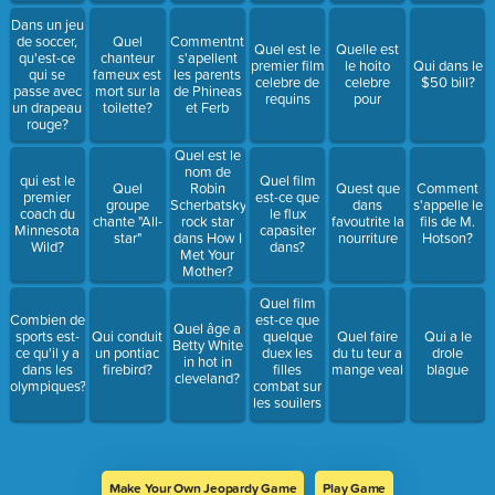
Dans un jeu
de soccer,
Quel
Commentnt
Quel est le
Quelle est
qu'est-ce
chanteur
s'apellent
premier film
le hoito
Qui dans le
qui se
fameux est
les parents
celebre de
celebre
$50 bill?
passe avec
mort sur la
de Phineas
requins
pour
un drapeau
toilette?
et Ferb
rouge?
Quel est le
nom de
qui est le
Quel film
Quel
Robin
Quest que
Comment
premier
est-ce que
groupe
Scherbatsky
dans
s'appelle le
coach du
le flux
chante "All-
rock star
favoutrite la
fils de M.
Minnesota
capasiter
star"
dans How I
nourriture
Hotson?
Wild?
dans?
Met Your
Mother?
Quel film
Combien de
est-ce que
Quel âge a
sports est-
Qui conduit
quelque
Quel faire
Qui a le
Betty White
ce qu'il y a
un pontiac
duex les
du tu teur a
drole
in hot in
dans les
firebird?
filles
mange veal
blague
cleveland?
olympiques?
combat sur
les souilers
Make Your Own Jeopardy Game
Play Game