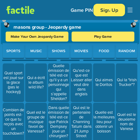
Game PIN
Sign Up
masons group - Jeopardy game
Make Your Own Jeopardy Game
Play Game
Use arrow keys to move between questions. Press Enter or Spa
SPORTS
MUSIC
SHOWS
MOVIES
FOOD
RANDOM
Quelle
émission de
Qu'est-ce
Quel sport
télé est-ce
que est
est joué sur
Qui a écrit
qu'il y a un
Laisser aller
Qui aimes
Qui la "Irish
la glace
le album
personnage
veut dire
le Doritos
Trucker"?
(pas le
wild life?
qui
dans
hockey))
s'appelle
anglais
Sheldon?
Dans quelle
Qui est le
Combien de
Quel est le
émission de
partenaire
Quelle est
points est-
Quel est le
groupe de
télé est-ce
de
la meileures
ce que tu
deuxieme
musique
que Patrick
Channing
lieu pour
reçois avec
nom de
favori de
Dempsey
Tatum dans
obtenir un
un
Vanesa
Vanessa?
joue un
21 Jump
boisson
touchdown?
chirurgien?
Street