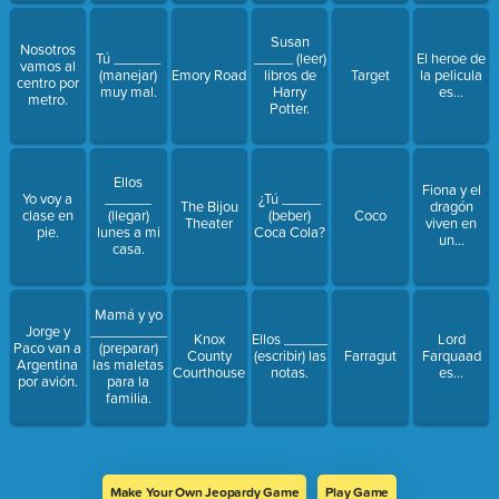
Susan
Nosotros
Tú ______
_____ (leer)
El heroe de
vamos al
(manejar)
Emory Road
libros de
Target
la pelicula
centro por
muy mal.
Harry
es...
metro.
Potter.
Ellos
Fiona y el
Yo voy a
______
¿Tú _____
The Bijou
dragón
clase en
(llegar)
(beber)
Coco
Theater
viven en
pie.
lunes a mi
Coca Cola?
un...
casa.
Mamá y yo
Jorge y
__________
Knox
Ellos ________
Lord
Paco van a
(preparar)
County
(escribir) las
Farragut
Farquaad
Argentina
las maletas
Courthouse
notas.
es...
por avión.
para la
familia.
Make Your Own Jeopardy Game
Play Game