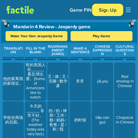
Game PIN
Sign Up
Mandarin 4 Review - Jeopardy game
Make Your Own Jeopardy Game
Play Game
Use arrow keys to move between questions. Press Enter or Spa
REARRANG
CHINESE
CULTURAL
TRANSLATI
FILL IN THE
MAKE A
EMENT
EXPRESSIO
QUESTION
ON
BLANK
SENTENCE
(HARD)
N
S
有的美国人
在______
看足球比
又 / 难 / 又 /
Red
赛。(Some
他的家离我
无聊 / 数学
常常
jiā yóu
envelop in
of
的家很近。
课
Chinese
Americans
like to
watch
football
今天的
during
______ 非
的 / 的 / 律
Thanksgiving)
常不好。
师 / 工作 /
学校在商场
hǎo nán
Chopstick
(The
都 / 妈妈 /
的时候
的后面。
guò
in Chinese
weather
爸爸 / 是 /
today was
和 / 我
very bad.)