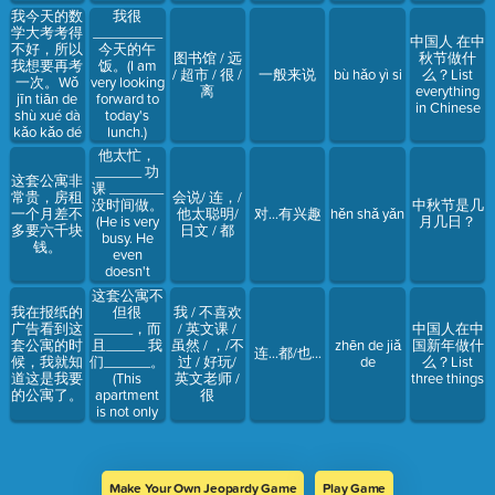
我今天的数
我很
学大考考得
_________
中国人 在中
不好，所以
今天的午
图书馆 / 远
秋节做什
我想要再考
饭。(I am
/ 超市 / 很 /
一般来说
bù hǎo yì si
么？List
一次。Wǒ
very looking
离
everything
jīn tiān de
forward to
in Chinese
shù xué dà
today's
kǎo kǎo dé
lunch.)
bù hǎo,
他太忙，
suǒyǐ wǒ
______ 功
这套公寓非
xiǎng yào
课 _______
常贵，房租
会说/ 连，/
zài kǎo yī cì.
没时间做。
中秋节是几
一个月差不
他太聪明/
对…有兴趣
hěn shǎ yǎn
(He is very
月几日？
多要六千块
日文 / 都
busy. He
钱。
even
doesn't
have time
这套公寓不
to do the
但很
我在报纸的
我 / 不喜欢
homework.)
_____，而
广告看到这
/ 英文课 /
中国人在中
且_____ 我
套公寓的时
虽然 / ，/不
zhēn de jiǎ
国新年做什
连…都/也…
们______。
候，我就知
过 / 好玩/
de
么？List
(This
道这是我要
英文老师 /
three things
apartment
的公寓了。
很
is not only
very clean
but also
allows us to
raise pets.)
Make Your Own Jeopardy Game
Play Game