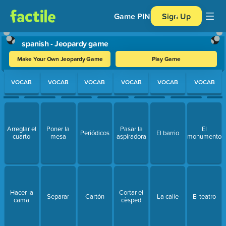
Game PIN
Sign Up
spanish - Jeopardy game
Make Your Own Jeopardy Game
Play Game
Use arrow keys to move between questions. Press Enter or Spa
VOCAB
VOCAB
VOCAB
VOCAB
VOCAB
VOCAB
Arreglar el
Poner la
Pasar la
El
Periódicos
El barrio
cuarto
mesa
aspiradora
monumento
Hacer la
Cortar el
Separar
Cartón
La calle
El teatro
cama
cèsped