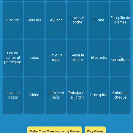
Lavar el
El cepillo de
Cocinar
Botellas
Ayudar
El cine
coche
dientes
Dar de
Lavar la
Sacar la
El
comer al
Latas
El estadio
ropa
basura
consultorio
perro/gato
Lavar los
Limpiar el
Trabajar en
Cobrar un
Vidrio
El hospital
platos
baño
el jardín
cheque
Make Your Own Jeopardy Game
Play Game